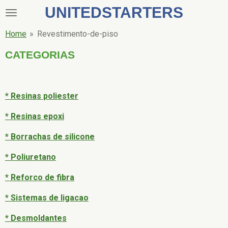
UNITEDSTARTERS
Ga
direct
Home
»
Revestimento-de-piso
naar
de
CATEGORIAS
hoofdinhoud
* Resinas poliester
* Resinas epoxi
* Borrachas de silicone
* Poliuretano
* Reforco de fibra
* Sistemas de ligacao
* Desmoldantes