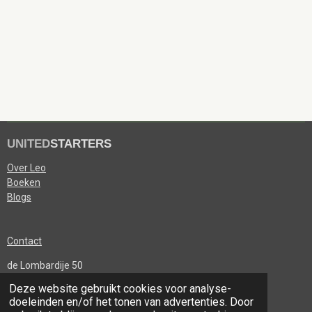
UNITED
STARTERS
Over Leo
Boeken
Blogs
Contact
de Lombardije 50
6041DA Roermond
Deze website gebruikt cookies voor analyse-
KvK 91680611
doeleinden en/of het tonen van advertenties. Door
© 2025 UNITEDSTARTERS