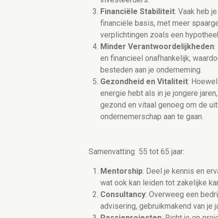
Financiële Stabiliteit
: Vaak heb je
financiële basis, met meer spaarge
verplichtingen zoals een hypotheek
Minder Verantwoordelijkheden
:
en financieel onafhankelijk, waardo
besteden aan je onderneming.
Gezondheid en Vitaliteit
: Hoewel
energie hebt als in je jongere jaren
gezond en vitaal genoeg om de uit
ondernemerschap aan te gaan.
Samenvatting 55 tot 65 jaar:
Mentorship
: Deel je kennis en er
wat ook kan leiden tot zakelijke ka
Consultancy
: Overweeg een bedrij
advisering, gebruikmakend van je j
Passieprojecten
: Richt je op pr