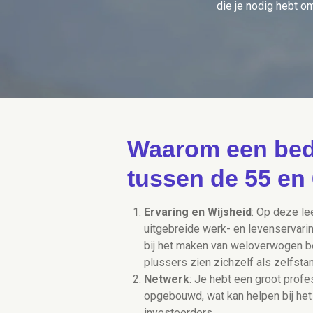
die je nodig hebt o
Waarom een bedr
tussen de 55 en 
Ervaring en Wijsheid
: Op deze lee
uitgebreide werk- en levenservari
bij het maken van weloverwogen b
plussers zien zichzelf als zelfst
Netwerk
: Je hebt een groot profe
opgebouwd, wat kan helpen bij het 
investeerders.