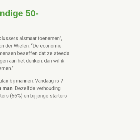
ndige 50-
0-plussers alsmaar toenemen”,
an der Wielen. “De economie
n mensen beseffen dat ze steeds
en aan het denken: dan wil ik
emen.”
pulair bij mannen. Vandaag is
7
n man
. Dezelfde verhouding
ters (66%) en bij jonge starters