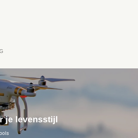
G
r je levensstijl
tools