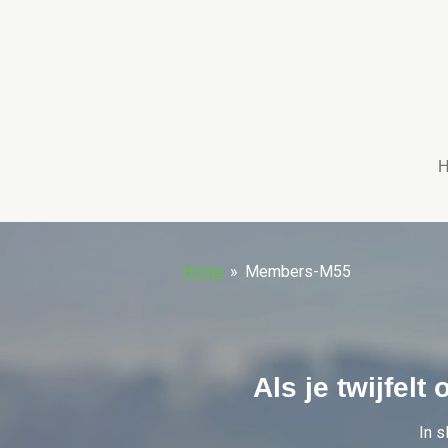
Ga
direct
naar
de
hoofdinhoud
Home
»
Members-M55
Als je twijfelt
In s