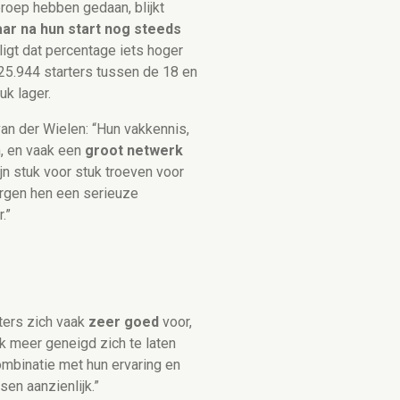
roep hebben gedaan, blijkt
aar na hun start nog steeds
ligt dat percentage iets hoger
 25.944 starters tussen de 18 en
uk lager.
n der Wielen: “Hun vakkennis,
n, en vaak een
groot netwerk
n stuk voor stuk troeven voor
rgen hen een serieuze
.”
ters zich vaak
zeer goed
voor,
k meer geneigd zich te laten
ombinatie met hun ervaring en
en aanzienlijk.”