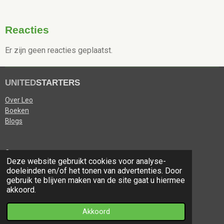
Reacties
Er zijn geen reacties geplaatst.
UNITED
STARTERS
Over Leo
Boeken
Blogs
Contact
Deze website gebruikt cookies voor analyse-
doeleinden en/of het tonen van advertenties. Door
de Lombardije 50
gebruik te blijven maken van de site gaat u hiermee
6041DA Roermond
akkoord.
KvK 91680611
© 2025 UNITEDSTARTERS
Akkoord
Powered by
JouwWeb