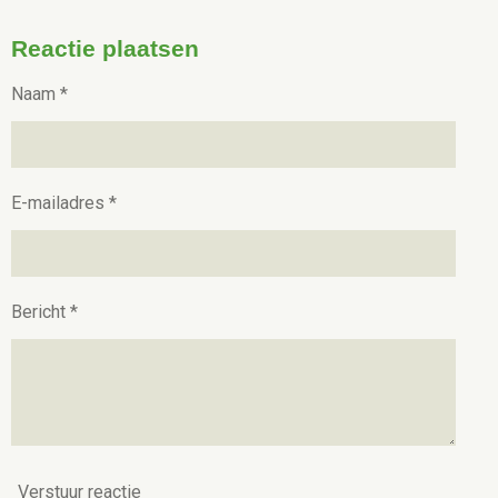
e
e
h
e
l
e
a
l
e
l
r
e
Reactie plaatsen
n
e
n
Naam *
E-mailadres *
Bericht *
Verstuur reactie